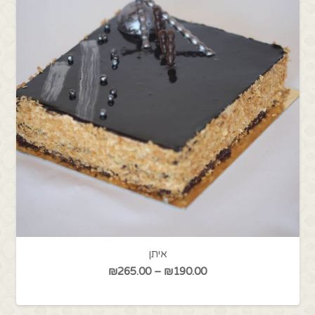
מגש של 40 פטיפורים (מיקס מגוון )
דורג
5.00
מתוך 5
טווח
₪
260.00
–
₪
240.00
מחירים: