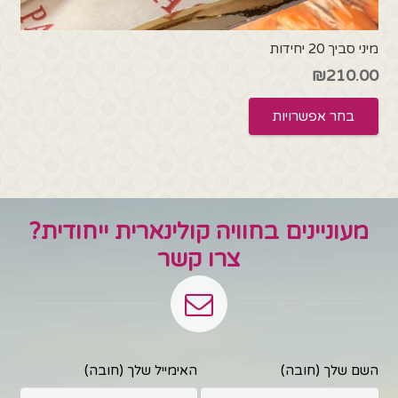
מיני סביך 20 יחידות
₪
210.00
למוצר
בחר אפשרויות
זה
יש
מספר
סוגים.
ניתן
מעוניינים בחוויה קולינארית ייחודית?
לבחור
את
צרו קשר
האפשרויות
בעמוד
המוצר
השם שלך (חובה)
האימייל שלך (חובה)