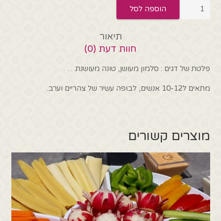
כמות
הוספה לסל
של
פלטת
תיאור
דגים
חוות דעת (0)
מעושנים
פלטת של דגים : סלמון מעושן, טונה מעושנת…
מתאים ל10-12 אנשים, לבופה עשיר של צהריים וערב.
מוצרים קשורים