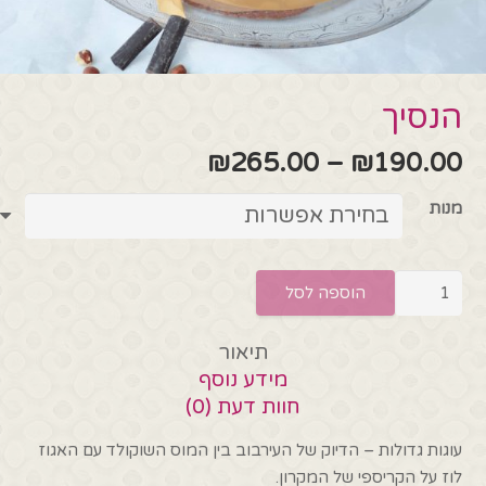
הנסיך
טווח
₪
265.00
–
₪
190.00
מחירים:
מנות
עד
כמות
הוספה לסל
של
הנסיך
תיאור
מידע נוסף
חוות דעת (0)
עוגות גדולות – הדיוק של העירבוב בין המוס השוקולד עם האגוז
לוז על הקריספי של המקרון.