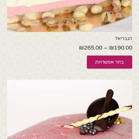
הגבריאל
טווח
₪
265.00
–
₪
190.00
מחירים:
למוצר
בחר אפשרויות
זה
עד
יש
מספר
סוגים.
ניתן
לבחור
את
האפשרויות
בעמוד
המוצר