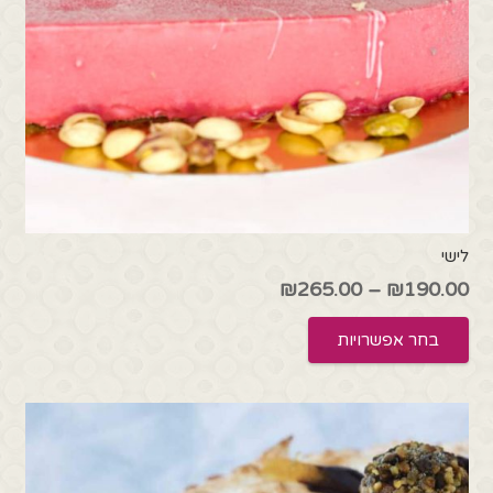
לישי
טווח
₪
265.00
–
₪
190.00
מחירים:
למוצר
בחר אפשרויות
זה
עד
יש
מספר
סוגים.
ניתן
לבחור