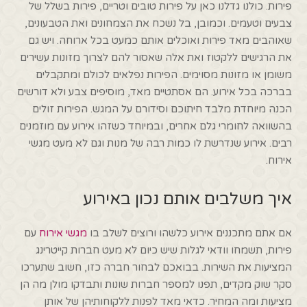
פירות. כולנו גדלנו כאן על פירות טובים וטריים, פירות בשלל של
צבעים וטעמים. וכמובן, בל נשכח את הצמחונים ואת הטבעונים,
שאוהבים מאד פירות ואוכלים אותם כמעט בכל ארוחה. ויש גם
את הרגישים ללקטוז ואת אלה שאסור להם לצרוך מזונות עשירים
משומן או מזונות מסוימים. הפירות נפלאים לכולם ומתקבלים
בברכה בכל אירוע. הם אסתטיים מאד, מוסיפים צבע ולא דורשים
הכנה מיוחדת מלבד חיתוכם וסידורם על המגש. הפירות זולים
בהשוואה לחומרי גלם אחרים, ובמיוחד כשזהו אירוע עם מוזמנים
רבים. אירוע שנדרשת לו כמות רבה של מנות וגם לא מעט מגשי
אירוח.
איך משלבים אותם נכון באירוע
אם אתם מתכננים אירוע כלשהו ורוצים לשלב בו
מגשי אירוח
עם
פירות, תשמחו וודאי לגלות שיש כיום לא מעט חברות קייטרינג
המציעות את השירות. בבואכם לבחור חברה כזו, חשוב שתערכו
סקר שוק מקדים, תפנו למספר חברות שונות ותבדקו מולן מה הן
מציעות ומה המחיר. כדאי מאד לפנות ללקוחותיהן של אותן