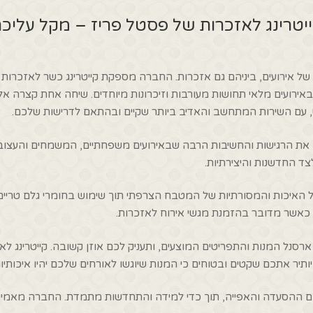
יטרינג לאזכרות של פסטל פריז – מקל עליכ
 של אירועים, ביניהם גם אזכרות. החברה מספקת קייטרינג כשר לאזכרות 
באירועים מלאי תחושות מעורבות וזיכרונות מיוחדים. שיחה אחת קצרה א
, עם השירות המתחשב והאדיב ביותר שקיים ובהתאם לדרישות שלכם.
 את הרגישות והחשיבות הרבה שבאירועים משפחתיים, המשמחים והעצו
צד החדשנות והיצירתיות.
 האיכות והמסורתיות של המטבח הצרפתי תוך שימוש בחומרי גלם טריים וא
 כאשר מדובר בהזמנת מגשי אירוח לאזכרות.
 המנות והתפריטים המוצעים, ותעניק לכם אוזן קשובה. קייטרינג לאזכר
ותיר אתכם שקטים ובטוחים כי המנות שיוגשו לאורחים שלכם יהיו איכותיו
ז עוסקת כבר למעלה מ-10 שנים בתחום ההסעדה והאפייה, תוך כדי למידה והתחדשות מתמדת. 